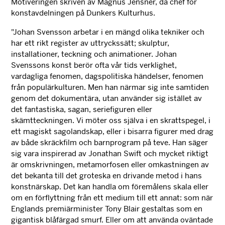
Motiveringen skriven av Magnus Jensner, då chef för
konstavdelningen på Dunkers Kulturhus.
"Johan Svensson arbetar i en mängd olika tekniker och
har ett rikt register av uttryckssätt; skulptur,
installationer, teckning och animationer. Johan
Svenssons konst berör ofta vår tids verklighet,
vardagliga fenomen, dagspolitiska händelser, fenomen
från populärkulturen. Men han närmar sig inte samtiden
genom det dokumentära, utan använder sig istället av
det fantastiska, sagan, seriefiguren eller
skämtteckningen. Vi möter oss själva i en skrattspegel, i
ett magiskt sagolandskap, eller i bisarra figurer med drag
av både skräckfilm och barnprogram på teve. Han säger
sig vara inspirerad av Jonathan Swift och mycket riktigt
är omskrivningen, metamorfosen eller omkastningen av
det bekanta till det groteska en drivande metod i hans
konstnärskap. Det kan handla om föremålens skala eller
om en förflyttning från ett medium till ett annat: som när
Englands premiärminister Tony Blair gestaltas som en
gigantisk blåfärgad smurf. Eller om att använda oväntade